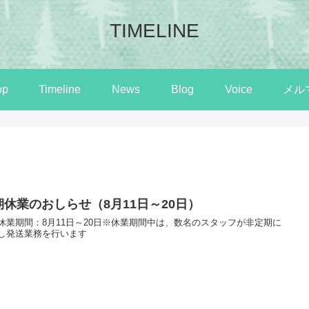
TIMELINE
op
Timeline
News
Blog
Voice
メル
期休業のおしらせ（8月11日～20日）
休業期間：8月11日～20日※休業期間中は、数名のスタッフが非定期に
し発送業務を行います