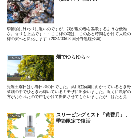
季節的に終わりに近いのですが、我が世の春を謳歌するような優雅
さ。香りも上品です・・ここ梅の花は、このあと時間をかけて大粒の
梅の実へと変化します（2024/03/03 国分寺黒鐘公園）
畑でゆらゆら～
アルバム
先週土曜日は小春日和の日でした。薬用植物園に向かっているとき野
菜畑の中でひときわ輝いているミモザに出会いました。近くに農家の
方がおられたので声をかけて撮影させてもらいましたが、はたと見れ
ば、その人の手にはハサミが。ちょうど花を切るタイミング...
スリーピングミスト『黄昏月』、
アルバム
季節限定で復活