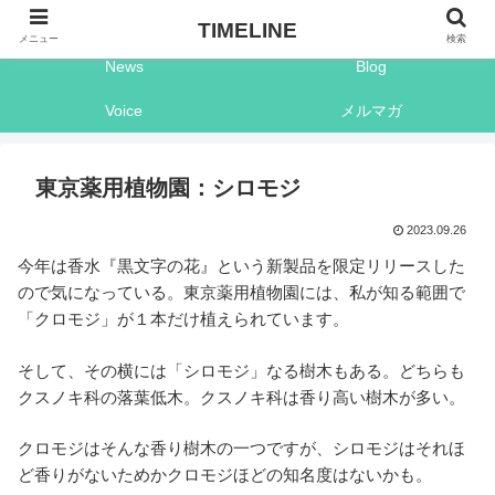
Shop
Timeline
TIMELINE
メニュー
検索
News
Blog
Voice
メルマガ
東京薬用植物園：シロモジ
2023.09.26
今年は香水『黒文字の花』という新製品を限定リリースした
ので気になっている。東京薬用植物園には、私が知る範囲で
「クロモジ」が１本だけ植えられています。
そして、その横には「シロモジ」なる樹木もある。どちらも
クスノキ科の落葉低木。クスノキ科は香り高い樹木が多い。
クロモジはそんな香り樹木の一つですが、シロモジはそれほ
ど香りがないためかクロモジほどの知名度はないかも。