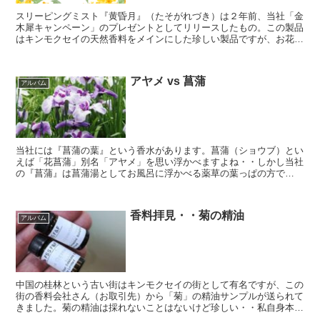
スリーピングミスト『黄昏月』（たそがれづき）は２年前、当社「金
木犀キャンペーン」のプレゼントとしてリリースしたもの。この製品
はキンモクセイの天然香料をメインにした珍しい製品ですが、お花の
香りと違って、私にはあまりよい香りに感じられないため初...
アヤメ vs 菖蒲
アルバム
当社には『菖蒲の葉』という香水があります。菖蒲（ショウブ）とい
えば「花菖蒲」別名「アヤメ」を思い浮かべますよね・・しかし当社
の『菖蒲』は菖蒲湯としてお風呂に浮かべる薬草の葉っぱの方で
す・・花菖蒲、アヤメ
香料拝見・・菊の精油
アルバム
中国の桂林という古い街はキンモクセイの街として有名ですが、この
街の香料会社さん（お取引先）から「菊」の精油サンプルが送られて
きました。菊の精油は採れないことはないけど珍しい・・私自身本物
はじめての体験です。さっそくスメリングした・・したらば...