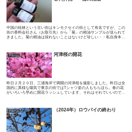
中国の桂林という古い街はキンモクセイの街として有名ですが、この
街の香料会社さん（お取引先）から「菊」の精油サンプルが送られて
きました。菊の精油は採れないことはないけど珍しい・・私自身本物
はじめての体験です。さっそくスメリングした・・したらば...
河津桜の開花
アルバム
昨日２月２０日、三浦海岸で満開の河津桜を撮影しました。昨日は全
国的に異様な陽気で東京の街ではTシャツ姿の人もちらほら。春の花
がいろいろ早めに開花ラッシュしています、それはそれでいいのです
が・・いちるいの不安も感じます。それにしても燃えるよう...
（2024年）ロウバイの終わり
アルバム