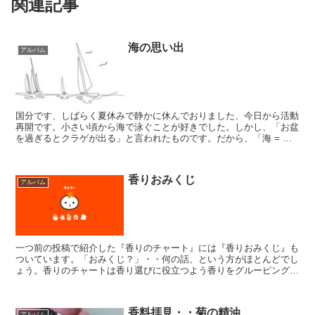
関連記事
海の思い出
アルバム
国分です、しばらく夏休みで静かに休んでおりました、今日から活動
再開です。小さい頃から海で泳ぐことが好きでした。しかし、「お盆
を過ぎるとクラゲが出る」と言われたものです。だから、「海 = 泳
ぎ = お盆まで」という公式が体内にあって「夏って短...
香りおみくじ
アルバム
一つ前の投稿で紹介した『香りのチャート』には『香りおみくじ』も
ついています。「おみくじ？」・・何の話、という方がほとんどでし
ょう。香りのチャートは香り選びに役立つよう香りをグルーピングし
カテゴリー分けしたもの。ですが、そもそも、考えることが...
香料拝見・・菊の精油
アルバム