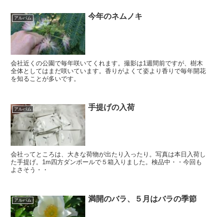
今年のネムノキ
アルバム
会社近くの公園で毎年咲いてくれます。撮影は1週間前ですが、樹木
全体としてはまだ咲いています。香りがよくて姿より香りで毎年開花
を知ることが多いです。
手提げの入荷
アルバム
会社ってところは、大きな荷物が出たり入ったり。写真は本日入荷し
た手提げ。1m四方ダンボールで５箱入りました。検品中・・今回も
よさそう・・
満開のバラ、５月はバラの季節
アルバム