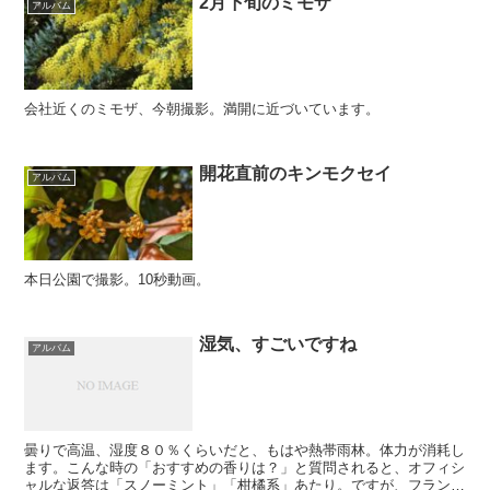
2月下旬のミモザ
アルバム
会社近くのミモザ、今朝撮影。満開に近づいています。
開花直前のキンモクセイ
アルバム
本日公園で撮影。10秒動画。
湿気、すごいですね
アルバム
曇りで高温、湿度８０％くらいだと、もはや熱帯雨林。体力が消耗し
ます。こんな時の「おすすめの香りは？」と質問されると、オフィシ
ャルな返答は「スノーミント」「柑橘系」あたり。ですが、フランク