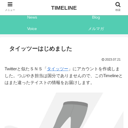
Shop
Timeline
TIMELINE
メニュー
検索
News
Blog
Voice
メルマガ
タイッツーはじめました
2023.07.21
Twitterと似たＳＮＳ「
タイッツー
」にアカウントを作成しま
した。つぶやき担当は国分でありませんので、このTimelineと
はまた違ったテイストの情報をお届けします。