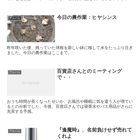
に言えば「空調の効いたお部屋でお過ごし下さい」。
今日の農作業：ヒヤシンス
アルバム
昨年咲いた後、残っていた球根を新しい鉢に移して水をたっぷり注ぎ
ました。今日の農作業はここまで。
百貨店さんとのミーティング
アルバム
で・・
おうち時間が長くなったせいか、お風呂や睡眠に気を遣う人が増てい
るとの分析でした。今後、百貨店さんでは寝香水やバス用品がさらに
充実する予感。
『逢魔時』、名前負けせず売れて
アルバム
くれよ